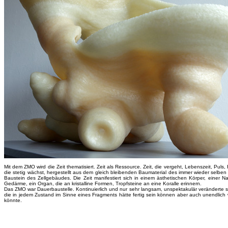
Mit dem ZMO wird die Zeit thematisiert. Zeit als Ressource. Zeit, die vergeht, Lebenszeit, Puls,
die stetig wächst, hergestellt aus dem gleich bleibenden Baumaterial des immer wieder selben
Baustein des Zellgebäudes. Die Zeit manifestiert sich in einem ästhetischen Körper, einer Na
Gedärme, ein Organ, die an kristalline Formen, Tropfsteine an eine Koralle erinnern.
Das ZMO war Dauerbaustelle. Kontinuierlich und nur sehr langsam, unspektakulär veränderte s
die in jedem Zustand im Sinne eines Fragments hätte fertig sein können aber auch unendlich
könnte.