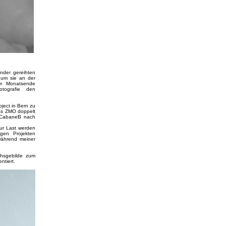
nder gereihten
 um sie an der
am Monatsende
otografie den
oject in Bern zu
as ZMO doppelt
r CabaneB nach
ur Last werden
gen Projekten
während meiner
hsgebilde zum
ntiert.