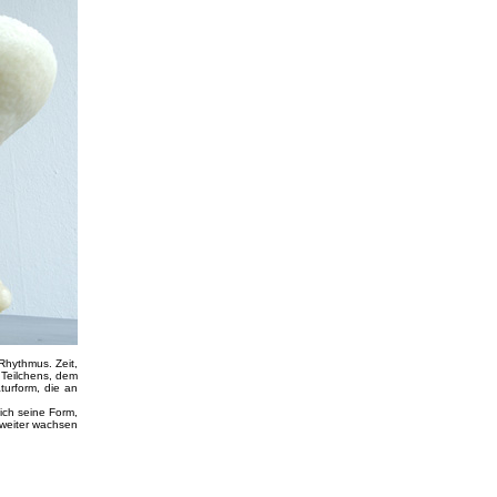
 Rhythmus. Zeit,
 Teilchens, dem
turform, die an
ich seine Form,
 weiter wachsen