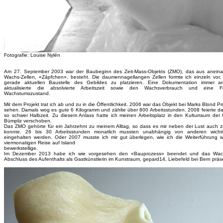
Fotografie: Louise Nylén
Am 27. September 2003 war der Baubeginn des Zeit-Mass-Objekts (ZMO), das aus aneina
Wachs-Zellen, «Zäpfchen», besteht. Die daumennagellangen Zellen formte ich einzeln vor,
gerade aktuellen Baustelle des Gebildes zu platzieren. Eine Dokumentation immer 
aktualisierte die absolvierte Arbeitszeit sowie den Wachsverbrauch und eine F
Wachstumszustand.
Mit dem Projekt trat ich ab und zu in die Öffentlichkeit. 2006 war das Objekt bei Marks Blond Pr
sehen. Damals wog es gute 6 Kilogramm und zählte über 800 Arbeitsstunden. 2008 feierte d
so schwer Halbzeit. Zu diesem Anlass hatte ich meinen Arbeitsplatz in den Kulturraum de
Bümpliz verschoben.
Das ZMO gehörte für ein Jahrzehnt zu meinem Alltag, so dass es mir neben der Lust auch z
konnte. 26 bis 30 Arbeitsstunden monatlich mussten unabhängig von anderen wichti
eingehalten werden. Oder 2007 musste ich mir gut überlegen, wie ich die Weiterführung 
viermonatigen Reise auf Island
bewerkstellige.
Im Dezember 2013 habe ich wie vorgesehen den «Bauprozess» beendet und das Wac
Abschluss des Aufenthalts als Gastkünstlerin im Kunstraum, gepard14, Liebefeld bei Bern präse