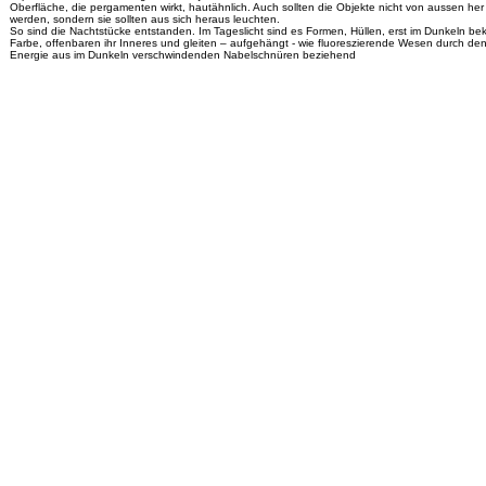
Oberfläche, die pergamenten wirkt, hautähnlich. Auch sollten die Objekte nicht von aussen her
werden, sondern sie sollten aus sich heraus leuchten.
So sind die Nachtstücke entstanden. Im Tageslicht sind es Formen, Hüllen, erst im Dunkeln be
Farbe, offenbaren ihr Inneres und gleiten – aufgehängt - wie fluoreszierende Wesen durch de
Energie aus im Dunkeln verschwindenden Nabelschnüren beziehend