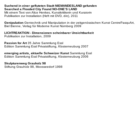
Suchend in einer gefluteten Stadt NIEMANDESLAND gefunden
Searched a Flooded City Found NO-ONE’S LAND
Mit einem Text von Alice Henkes, Kunstkritikerin und Kuratorin
Publikation zur Installation (Heft mit DVD, d/e), 2011
Genipulation
Gentechnik und Manipulation in der zeitgenössischen Kunst CentrePasquArt,
Biel Bienne, Verlag für Moderne Kunst Nürnberg 2009
LICHTREAKTION - Dimensionen scheinbarer Unsichtbarkeit
Publikation zur Installation, 2009
Passion for Art
35 Jahre Sammlung Essl
Edition Sammlung Essl Privatstiftung, Klosterneuburg 2007
emerging artists, aktuelle Schweizer Kunst
Sammlung Essl
Edition Sammlung Essl Privatstiftung, Klosterneuburg 2006
Skulpturenweg Grauholz 98
Stiftung Grauholz 98, Moosseedorf 1998