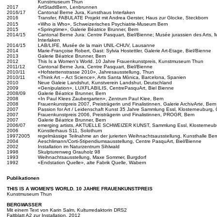
Kunstmuseum Thun
2017
ArtStadtBern, Lenbrunnen
2016/17
Cantonal Berne Jura, Kunsthaus Interlaken
2016
Transfer, FABULATE Projekt mit Andrea Gerster, Haus zur Glocke, Steckborn
2015
«Who is Who», Schweizerisches Psychiatrie-Museum Bern
2015
«Springtime», Galerie Béatrice Brunner, Bern
2014/15
Cantonal Berne Jura: Centre Pasquart, Biel/Bienne; Musée jurassien des Arts, 
Interlaken
2014/15
LAB/LIFE, Musée de la main UNIL-CHUV, Lausanne
2014
Marie-Françoise Robert, Gast: Sylvia Hostettler, Galerie Art-Etage, Biel/Bienne
2013
Galerie Béatrice Brunner, Bern
2012
This Is a Women's World. 10 Jahre Frauenkunstpreis, Kunstmuseum Thun
2011/12
Cantonal Berne Jura, Centre Pasquart, Biel/Bienne
2010/11
«Hofstettenstrasse 2010», Jahresausstellung, Thun
2010/11
«Think Art – Act Science», Arts Santa Mònica, Barcelona, Spanien
2010
Neue Galeie Landshut, Kunstverein Landshut, Deutschland
2009
«Genipulation», LUXFLABILIS, CentrePasquArt, Biel Bienne
2008/09
Galerie Béatrice Brunner, Bern
2008
«In Paul Klees Zaubergarten», Zentrum Paul Klee, Bern
2008
Frauenkunstpreis 2007, Preisträgerin und Finalistinnen, Galerie ArchivArte, Bern
2007
Passion for Art / Leidenschaft Kunst 35 Jahre Sammlung Essl, Klosterneuburg, 
2007
Frauenkunstpreis 2006, Preisträgerin und Finalistinnen, PROGR, Bern
2007
Galerie Béatrice Brunner, Bern
2006/07
emerging artists, AKTUELLE SCHWEIZER KUNST, Sammlung Essl, Klosterneubu
2006
Künstlerhaus S11, Solothurn
19972005
regelmässige Teilnahme an der jurierten Weihnachtsausstellung, Kunsthalle Ber
2004
Aeschlimann/Corti-Stipendiumsausstellung, Centre PasquArt, Biel/Bienne
2002
Installation im Naturzentrum Sihlwald
1998
Skulpturenweg Grauholz 98
1993
Weihnachtsausstellung, Maxe Sommer, Burgdorf
1992
«Endstation Quelle», alte Fabrik Quelle, Wabern
Publikationen
THIS IS A WOMEN'S WORLD. 10 JAHRE FRAUENKUNSTPREIS
Kunstmuseum Thun
BERGWASSER
Mit einem Text von Karin Salm, Kulturredaktorin DRS2
Faltblatt A2 zur Installation, 2012