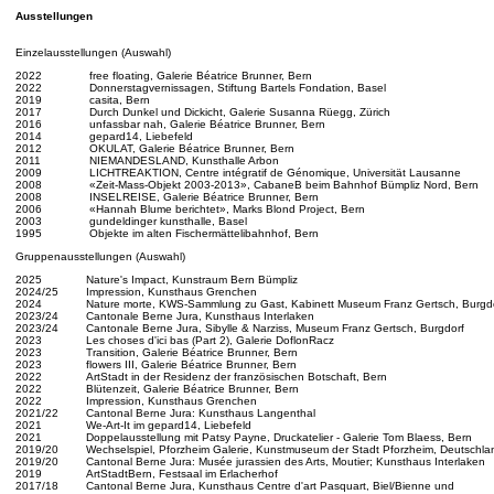
Ausstellungen
Einzelausstellungen (Auswahl)
2022
free floating, Galerie Béatrice Brunner, Bern
2022
Donnerstagvernissagen, Stiftung Bartels Fondation, Basel
2019
casita, Bern
2017
Durch Dunkel und Dickicht, Galerie Susanna Rüegg, Zürich
2016
unfassbar nah, Galerie Béatrice Brunner, Bern
2014
gepard14, Liebefeld
2012
OKULAT, Galerie Béatrice Brunner, Bern
2011
NIEMANDESLAND, Kunsthalle Arbon
2009
LICHTREAKTION, Centre intégratif de Génomique, Universität Lausanne
2008
«Zeit-Mass-Objekt 2003-2013», CabaneB beim Bahnhof Bümpliz Nord, Bern
2008
INSELREISE, Galerie Béatrice Brunner, Bern
2006
«Hannah Blume berichtet», Marks Blond Project, Bern
2003
gundeldinger kunsthalle, Basel
1995
Objekte im alten Fischermättelibahnhof, Bern
Gruppenausstellungen (Auswahl)
2025
Nature's Impact, Kunstraum Bern Bümpliz
2024/25
Impression, Kunsthaus Grenchen
2024
Nature morte,
KWS-Sammlung zu Gast, Kabinett Museum Franz Gertsch, Burgd
2023/24
Cantonale Berne Jura,
Kunsthaus Interlaken
2023/24
Cantonale Berne Jura, Sibylle & Narziss,
Museum Franz Gertsch, Burgdorf
2023
Les choses d'ici bas (Part 2)
,
Galerie DoflonRacz
2023
Transition, Galerie Béatrice Brunner, Bern
2023
flowers III, Galerie Béatrice Brunner, Bern
2022
ArtStadt in der Residenz der französischen Botschaft, Bern
2022
Blütenzeit, Galerie Béatrice Brunner, Bern
2022
Impression, Kunsthaus Grenchen
2021/22
Cantonal Berne Jura: Kunsthaus Langenthal
2021
We-Art-It im gepard14, Liebefeld
2021
Doppelausstellung mit Patsy Payne, Druckatelier - Galerie Tom Blaess, Bern
2019/20
Wechselspiel, Pforzheim Galerie, Kunstmuseum der Stadt Pforzheim, Deutschla
2019/20
Cantonal Berne Jura: Musée jurassien des Arts, Moutier; Kunsthaus Interlaken
2019
ArtStadtBern, Festsaal im Erlacherhof
2017/18
Cantonal Berne Jura, Kunsthaus Centre d'art Pasquart, Biel/Bienne und