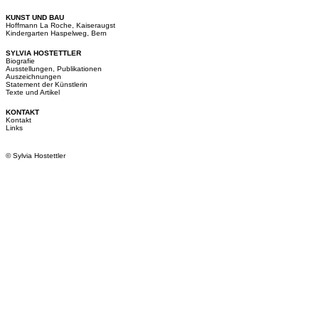
KUNST UND BAU
Hoffmann La Roche, Kaiseraugst
Kindergarten Haspelweg, Bern
SYLVIA HOSTETTLER
Biografie
Ausstellungen, Publikationen
Auszeichnungen
Statement der Künstlerin
Texte und Artikel
KONTAKT
Kontakt
Links
© Sylvia Hostettler