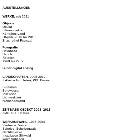
AUSSTELLUNGEN
WERKE
, seit 2011
Objekte
Okulat
Silikonobjekte
Könträres Land
Objekte 2016 bis 2018
Erlacherhof Festsaal
Fotografie
Häxäbäsä
Hauch
Rotation
1969 bis 2709
Bilder digital analog
LANDSCHAFTEN,
2005-2012
Zyklus in fünf Teilen,
PDF Dossier
Luxflabilis
Bergwasser
Inselreise
Lichtreaktion
Niemandesland
ZEIT-MASS-OBJEKT 2003–2013
ZMO,
PDF Dossier
WERKAUSWAHL
, 1995-2004
Vierbeine, Vierrad
Scheibe, Scheibenwald
Nachtstuecke
Installation Sihlwald
Wachsarbeiten